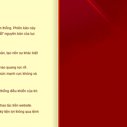
ền thống. Phiên bản này
ất" nguyên bản của lục
ản, tạo nên sự khác biệt
 hào quang rực rỡ.
ố sức mạnh cực khủng và
thống điều khiển của trò
ao tác trên website.
kỳ tiện lợi thông qua lệnh