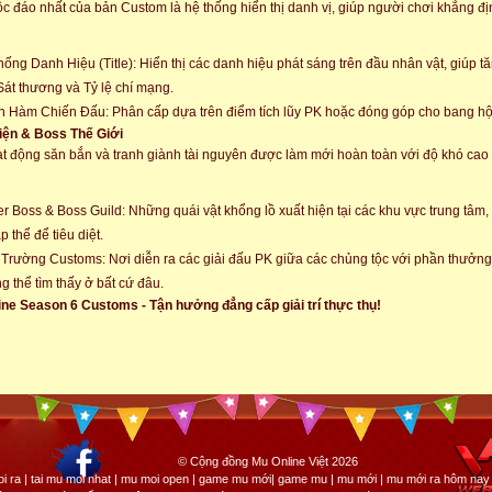
c đáo nhất của bản Custom là hệ thống hiển thị danh vị, giúp người chơi khẳng đị
hống Danh Hiệu (Title): Hiển thị các danh hiệu phát sáng trên đầu nhân vật, giúp 
Sát thương và Tỷ lệ chí mạng.
 Hàm Chiến Đấu: Phân cấp dựa trên điểm tích lũy PK hoặc đóng góp cho bang hộ
iện & Boss Thế Giới
t động săn bắn và tranh giành tài nguyên được làm mới hoàn toàn với độ khó ca
r Boss & Boss Guild: Những quái vật khổng lồ xuất hiện tại các khu vực trung tâm
p thể để tiêu diệt.
Trường Customs: Nơi diễn ra các giải đấu PK giữa các chủng tộc với phần thưởng
g thể tìm thấy ở bất cứ đâu.
ne Season 6 Customs - Tận hưởng đẳng cấp giải trí thực thụ!
© Cộng đồng Mu Online Việt 2026
i ra | tai mu moi nhat | mu moi open | game mu mới| game mu | mu mới | mu mới ra hôm nay 