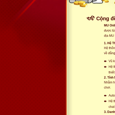
Cộng đ
MU Onl
được tù
địa MU 
1. Hệ 
Hệ thốn
về đẳng
Vũ k
Hệ t
thiế
2. Tính
Nhằm hỗ
chơi.
Auto
Hệ t
chat
3. Dan