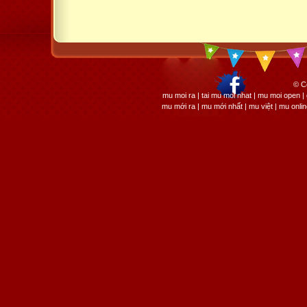
© C
mu moi ra | tai mu moi nhat | mu moi open
mu mới ra | mu mới nhất | mu việt | mu onli