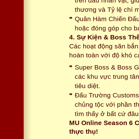
trên đầu nhân vật, gi
thương và Tỷ lệ chí 
Quân Hàm Chiến Đấu:
hoặc đóng góp cho ba
4. Sự Kiện & Boss Thế
Các hoạt động săn bắn 
hoàn toàn với độ khó 
Super Boss & Boss Gui
các khu vực trung tâ
tiêu diệt.
Đấu Trường Customs: 
chủng tộc với phần t
tìm thấy ở bất cứ đâu
MU Online Season 6 C
thực thụ!